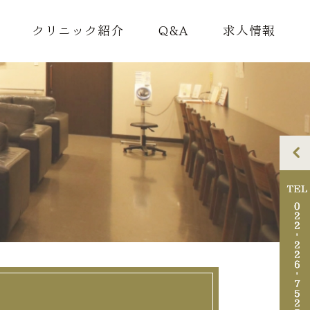
クリニック紹介
Q&A
求人情報
理念
ドクター紹介
院内紹介
アクセス・診療時間
診断書料金のご案内
迷惑行為について