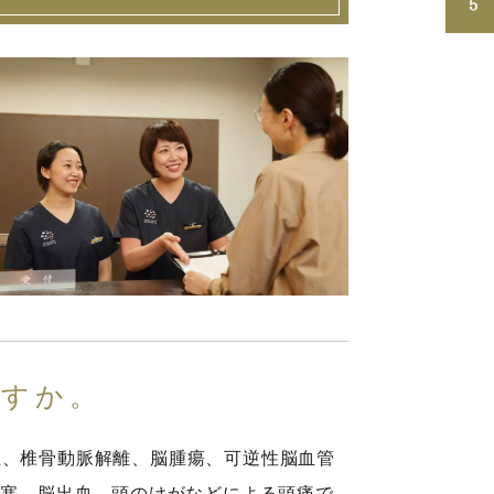
ますか。
血、椎骨動脈解離、脳腫瘍、可逆性脳血管
梗塞、脳出血、頭のけがなどによる頭痛で