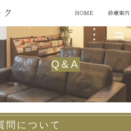
HOME
診療案内
診療一覧
頭痛外来
Q&A
MRI検査
質問について