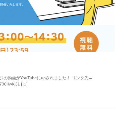
動画がYouTubeにupされました！ リンク先→
j790IIwKjJ1 […]