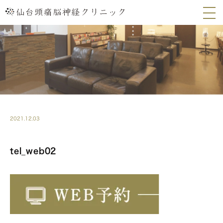
2021.12.03
tel_web02